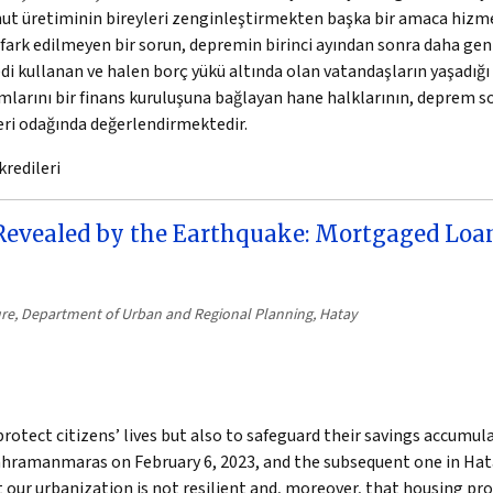
nut üretiminin bireyleri zenginleştirmekten başka bir amaca hizm
 fark edilmeyen bir sorun, depremin birinci ayından sonra daha geni
i kullanan ve halen borç yükü altında olan vatandaşların yaşadığı 
rımlarını bir finans kuruluşuna bağlayan hane halklarının, deprem 
eri odağında değerlendirmektedir.
redileri
 Revealed by the Earthquake: Mortgaged Loa
ture, Department of Urban and Regional Planning, Hatay
protect citizens’ lives but also to safeguard their savings accumul
hramanmaras on February 6, 2023, and the subsequent one in Hata
t our urbanization is not resilient and, moreover, that housing p