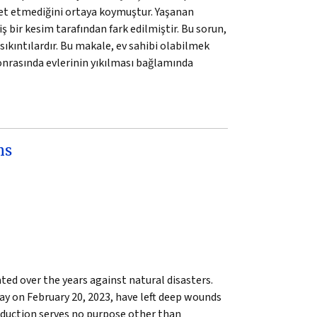
et etmediğini ortaya koymuştur. Yaşanan
ş bir kesim tarafından fark edilmiştir. Bu sorun,
sıkıntılardır. Bu makale, ev sahibi olabilmek
sonrasında evlerinin yıkılması bağlamında
ns
ated over the years against natural disasters.
y on February 20, 2023, have left deep wounds
roduction serves no purpose other than