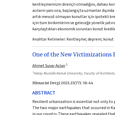
kentleşmemizin dirençli olmadığını, dahası ko
acıların yanı sıra, başlangıçta uzmanlar dışında
artık mevcut olmayan konutlar için ipotekli kred
için tüm birikimlerini ve geleceğe yönelik yatı
karşılaştıkları ekonomik sorunları konut kredil
Anahtar Kelimeler:
Kentleşme; deprem; konut k
One of the New Victimizations
1
Ahmet Suvar Aslan
1
Hatay Mustafa Kemal University, Faculty of Architec
Mimar.ist Dergi 2023; 23(77): 38-44
ABSTRACT
Resilient urbanization is essential not only to 
The two major earthquakes that occurred in Ka
in our country. These earthquakes revealed tha