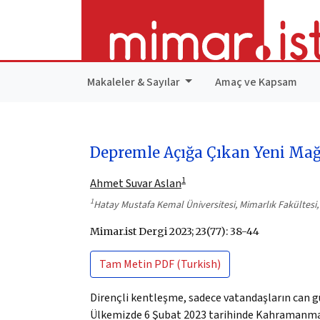
Makaleler & Sayılar
Amaç ve Kapsam
Depremle Açığa Çıkan Yeni Mağdu
1
Ahmet Suvar Aslan
1
Hatay Mustafa Kemal Üniversitesi, Mimarlık Fakültesi
Mimar.ist Dergi 2023; 23(77): 38-44
Tam Metin
PDF (Turkish)
Dirençli kentleşme, sadece vatandaşların can güv
Ülkemizde 6 Şubat 2023 tarihinde Kahramanmara