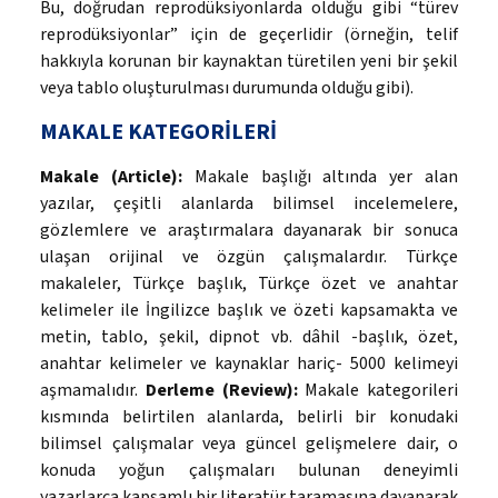
Bu, doğrudan reprodüksiyonlarda olduğu gibi “türev
reprodüksiyonlar” için de geçerlidir (örneğin, telif
hakkıyla korunan bir kaynaktan türetilen yeni bir şekil
veya tablo oluşturulması durumunda olduğu gibi).
MAKALE KATEGORİLERİ
Makale (Article):
Makale başlığı altında yer alan
yazılar, çeşitli alanlarda bilimsel incelemelere,
gözlemlere ve araştırmalara dayanarak bir sonuca
ulaşan orijinal ve özgün çalışmalardır. Türkçe
makaleler, Türkçe başlık, Türkçe özet ve anahtar
kelimeler ile İngilizce başlık ve özeti kapsamakta ve
metin, tablo, şekil, dipnot vb. dâhil -başlık, özet,
anahtar kelimeler ve kaynaklar hariç- 5000 kelimeyi
aşmamalıdır.
Derleme (Review):
Makale kategorileri
kısmında belirtilen alanlarda, belirli bir konudaki
bilimsel çalışmalar veya güncel gelişmelere dair, o
konuda yoğun çalışmaları bulunan deneyimli
yazarlarca kapsamlı bir literatür taramasına dayanarak