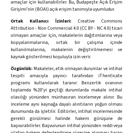
amaçlar için kullanabilirler. Bu, Budapeşte Açık Erişim
Girişimi’nin (BOAI) açık erişim tanımıyla uyumludur.
Ortak Kullanıcı İzinleri:
Creative Commons
Attribution - Non Commercial 4.0 (CC BY - NC 4.0) ticari
olmayan amaçlar için, makalelerin dağıtımlarına veya
kopyalanmalarına, ortak bir çalışma içinde
kullanılmalarına, makalenin değiştirilmemesi ve
kaynak gösterilmesi koşuluyla izin verir.
Özgünlük:
Makaleler, etik olmayan durumlar ve intihal
tespiti amacıyla yayıncı tarafından iThenticate
programı kullanılarak taranır. Benzerlik oranının
toplamda %20’yi geçtiği durumlarda makale intihal
olasılığı yönünden münhasıran incelemeye alınır. Bu
inceleme aynı kaynağa dayalı alıntıların yoğun olması
durumunda da işletilir. Editörler, intihal incelemesinde
gerekli görülmesi halinde hakem görüşüne de
başvurabilirler. Başvurunun intihal yönünden reddi veya
olağan hakem değerlendirme sürecine alınması kararı