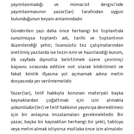
yayımlanmadığı ve mimar.ist dergisi’nde
yayımlanmasının yazar(lar) tarafından uygun
bulunduğunun beyanı anlamındadır.
Gönderilen yazı daha önce herhangi bir toplantıda
sunulmuşsa toplantı adı, tarihi ve toplantının
düzenlendiği şehir; lisansüstü tez çalışmalarından
üretilmiş yazılarda ise tezin ismi ve hazırlandığı kurum,
ilk sayfada dipnotla belirtilmek üzere çevrimiçi
başvuru sırasında editöre not olarak bildirilmeli ve
fakat kimlik ifşasına yol açmamak adına metin
dosyasında yer verilmemelidir.
Yazar(lar), telif hakkıyla korunan materyali başka
kaynaklardan çoğaltmak için izin almakla
yükümlüdür(ler) ve telif hakkının yayıncıya devredilmesi
için bir anlaşma imzalamaları gerekmektedir. Bir
yazar, başka bir kaynaktan herhangi bir şekli, tabloyu
veya metni almak istiyorsa mutlaka önce izin almalıdır.