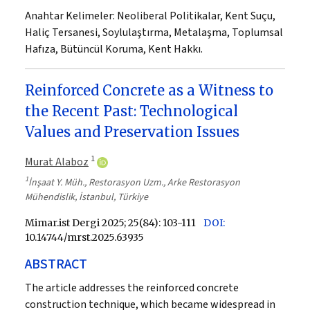
Anahtar Kelimeler:
Neoliberal Politikalar, Kent Suçu,
Haliç Tersanesi, Soylulaştırma, Metalaşma, Toplumsal
Hafıza, Bütüncül Koruma, Kent Hakkı.
Reinforced Concrete as a Witness to
the Recent Past: Technological
Values and Preservation Issues
1
Murat Alaboz
1
İnşaat Y. Müh., Restorasyon Uzm., Arke Restorasyon
Mühendislik, İstanbul, Türkiye
Mimar.ist Dergi 2025; 25(84): 103-111
DOI:
10.14744/mrst.2025.63935
ABSTRACT
The article addresses the reinforced concrete
construction technique, which became widespread in