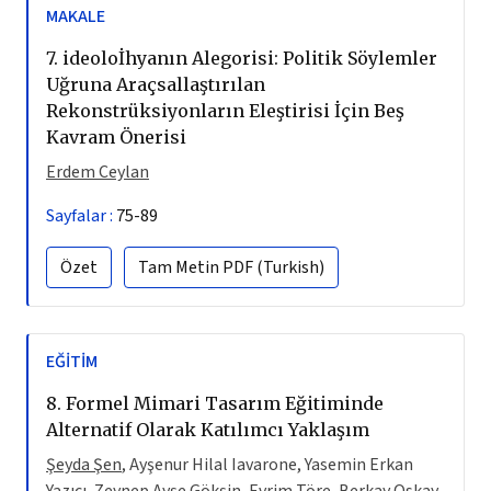
MAKALE
7.
ideoloİhyanın Alegorisi: Politik Söylemler
Uğruna Araçsallaştırılan
Rekonstrüksiyonların Eleştirisi İçin Beş
Kavram Önerisi
Erdem Ceylan
Sayfalar :
75-89
Özet
Tam Metin
PDF (Turkish)
EĞITIM
8.
Formel Mimari Tasarım Eğitiminde
Alternatif Olarak Katılımcı Yaklaşım
Şeyda Şen
, Ayşenur Hilal Iavarone, Yasemin Erkan
Yazıcı, Zeynep Ayşe Gökşin, Evrim Töre, Berkay Oskay,